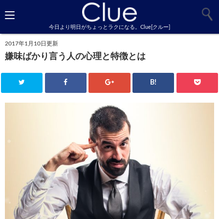
今日より明日がちょっとラクになる。Clue[クルー]
2017年1月10日更新
嫌味ばかり言う人の心理と特徴とは
B!