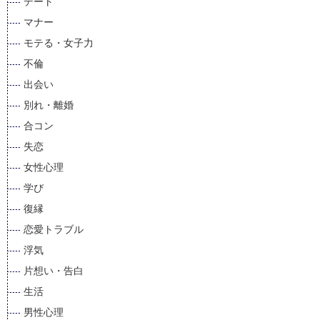
デート
マナー
モテる・女子力
不倫
出会い
別れ・離婚
合コン
失恋
女性心理
学び
復縁
恋愛トラブル
浮気
片想い・告白
生活
男性心理