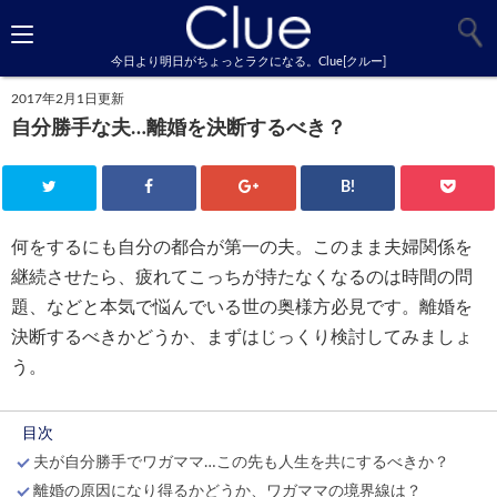
今日より明日がちょっとラクになる。Clue[クルー]
2017年2月1日更新
自分勝手な夫…離婚を決断するべき？
B!
何をするにも自分の都合が第一の夫。このまま夫婦関係を
継続させたら、疲れてこっちが持たなくなるのは時間の問
題、などと本気で悩んでいる世の奥様方必見です。離婚を
決断するべきかどうか、まずはじっくり検討してみましょ
う。
目次
夫が自分勝手でワガママ…この先も人生を共にするべきか？
離婚の原因になり得るかどうか、ワガママの境界線は？