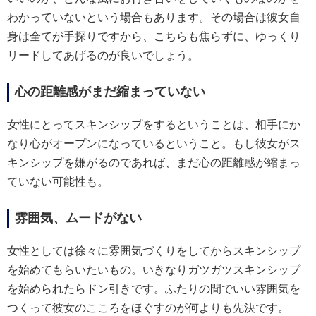
わかっていないという場合もあります。その場合は彼女自
身は全てが手探りですから、こちらも焦らずに、ゆっくり
リードしてあげるのが良いでしょう。
心の距離感がまだ縮まっていない
女性にとってスキンシップをするということは、相手にか
なり心がオープンになっているということ。もし彼女がス
キンシップを嫌がるのであれば、まだ心の距離感が縮まっ
ていない可能性も。
雰囲気、ムードがない
女性としては徐々に雰囲気づくりをしてからスキンシップ
を始めてもらいたいもの。いきなりガツガツスキンシップ
を始められたらドン引きです。ふたりの間でいい雰囲気を
つくって彼女のこころをほぐすのが何よりも先決です。