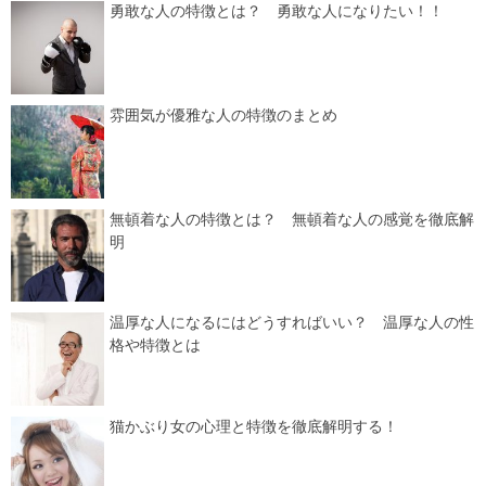
勇敢な人の特徴とは？ 勇敢な人になりたい！！
雰囲気が優雅な人の特徴のまとめ
無頓着な人の特徴とは？ 無頓着な人の感覚を徹底解
明
温厚な人になるにはどうすればいい？ 温厚な人の性
格や特徴とは
猫かぶり女の心理と特徴を徹底解明する！