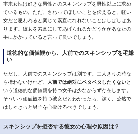
本来女性は好きな男性とのスキンシップを男性以上に求め
ているもの。ただ、さわってほしいことを伝えると、軽い
女だと思われると案じて素直になれないことはしばしばあ
ります。彼女を素直にしてあげられるかどうかがあなたの
手にかかっていると言って良いでしょう。
道徳的な価値観から、人前でのスキンシップを毛嫌
い
ただし、人前でのスキンシップは別です。二人きりの時な
ら構わないけれど、
人前では絶対にベタベタしたくない
と
いう道徳的な価値観を持つ女子は少なからず存在します。
そういう価値観を持つ彼女だとわかったら、潔く、公然で
はしゃきっと男子を心掛けるべきでしょう。
スキンシップを拒否する彼女の心理や原因は？