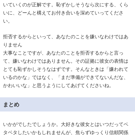
いていくのが正解です。恥ずかしそうなら次にする、くら
いに、どーんと構えてお付き合いを深めていってくださ
い。
拒否するからといって、あなたのことを嫌いなわけではあ
りません
大事なことですが、あなたのことを拒否するからと言っ
て、嫌いなわけではありません。その証拠に彼女の表情は
とても恥ずかしそうなはずです。そんなときは「嫌われて
いるのかな」ではなく、「まだ準備ができてないんだな、
かわいいな」と思うようにしてあげてくださいね。
まとめ
いかがでしたでしょうか。大好きな彼女とはいつだってベ
タベタしたいかもしれませんが、焦らずゆっくり信頼関係