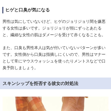
ヒゲと口臭が気になる
男性は気にしていないけど、ヒゲのジョリジョリ間を嫌悪
する女性は多いです。ジョリジョリが頬にずっとあたる
と、繊細な女性の肌はダメージを受けて赤くなることも。
また、口臭も男性本人は気が付いていないパターンが多い
です。女性側から口臭は指摘しにくいので、男性はマナー
として常にマウスウォッシュを使ったりメントスなどで口
臭予防しましょう。
スキンシップを拒否する彼女の対処法