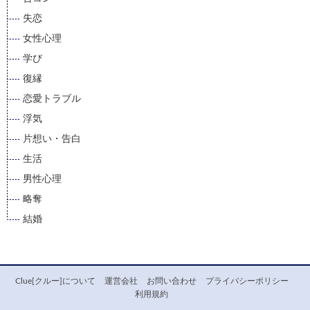
失恋
女性心理
学び
復縁
恋愛トラブル
浮気
片想い・告白
生活
男性心理
略奪
結婚
Clue[クルー]について
運営会社
お問い合わせ
プライバシーポリシー
利用規約