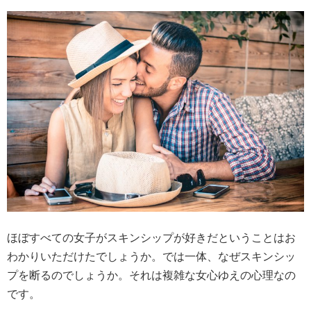
ほぼすべての女子がスキンシップが好きだということはお
わかりいただけたでしょうか。では一体、なぜスキンシッ
プを断るのでしょうか。それは複雑な女心ゆえの心理なの
です。