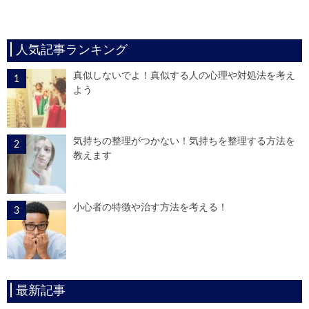
人気記事ランキング
真似しないでよ！真似する人の心理や対処法を考え
よう
気持ちの整理がつかない！気持ちを整理する方法を
教えます
小心者の特徴や治す方法を考える！
最新記事