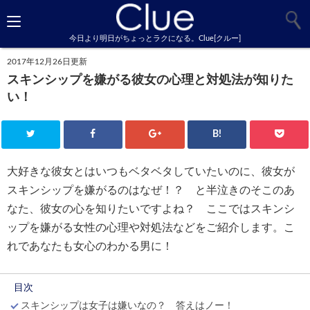
今日より明日がちょっとラクになる。Clue[クルー]
2017年12月26日更新
スキンシップを嫌がる彼女の心理と対処法が知りた
い！
B!
大好きな彼女とはいつもベタベタしていたいのに、彼女が
スキンシップを嫌がるのはなぜ！？ と半泣きのそこのあ
なた、彼女の心を知りたいですよね？ ここではスキンシ
ップを嫌がる女性の心理や対処法などをご紹介します。こ
れであなたも女心のわかる男に！
目次
スキンシップは女子は嫌いなの？ 答えはノー！