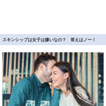
スキンシップは女子は嫌いなの？ 答えはノー！