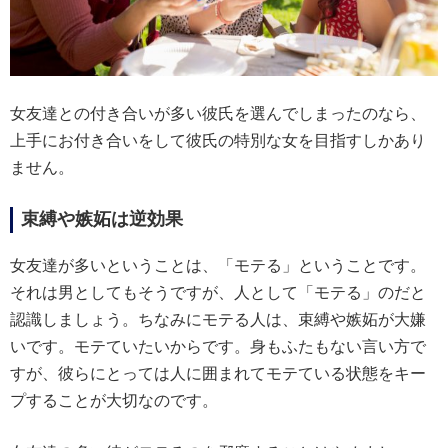
女友達との付き合いが多い彼氏を選んでしまったのなら、
上手にお付き合いをして彼氏の特別な女を目指すしかあり
ません。
束縛や嫉妬は逆効果
女友達が多いということは、「モテる」ということです。
それは男としてもそうですが、人として「モテる」のだと
認識しましょう。ちなみにモテる人は、束縛や嫉妬が大嫌
いです。モテていたいからです。身もふたもない言い方で
すが、彼らにとっては人に囲まれてモテている状態をキー
プすることが大切なのです。