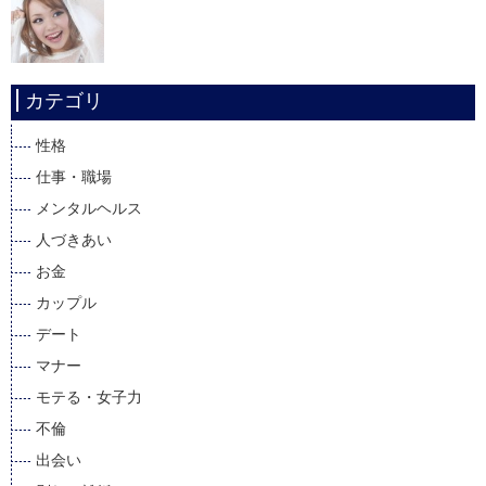
カテゴリ
性格
仕事・職場
メンタルヘルス
人づきあい
お金
カップル
デート
マナー
モテる・女子力
不倫
出会い