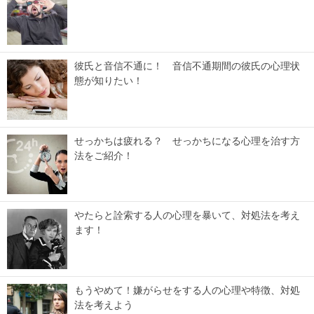
彼氏と音信不通に！ 音信不通期間の彼氏の心理状
態が知りたい！
せっかちは疲れる？ せっかちになる心理を治す方
法をご紹介！
やたらと詮索する人の心理を暴いて、対処法を考え
ます！
もうやめて！嫌がらせをする人の心理や特徴、対処
法を考えよう