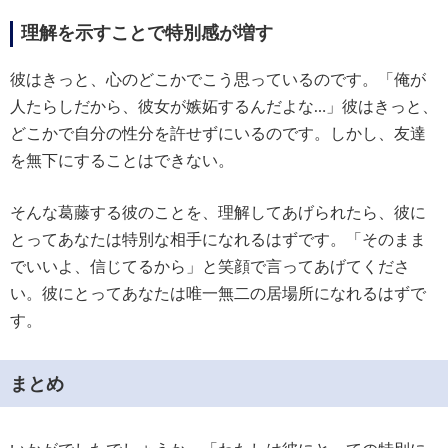
理解を示すことで特別感が増す
彼はきっと、心のどこかでこう思っているのです。「俺が
人たらしだから、彼女が嫉妬するんだよな…」彼はきっと、
どこかで自分の性分を許せずにいるのです。しかし、友達
を無下にすることはできない。
そんな葛藤する彼のことを、理解してあげられたら、彼に
とってあなたは特別な相手になれるはずです。「そのまま
でいいよ、信じてるから」と笑顔で言ってあげてくださ
い。彼にとってあなたは唯一無二の居場所になれるはずで
す。
まとめ