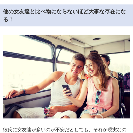
他の女友達と比べ物にならないほど大事な存在にな
る！
彼氏に女友達が多いのが不安だとしても、それが現実なの