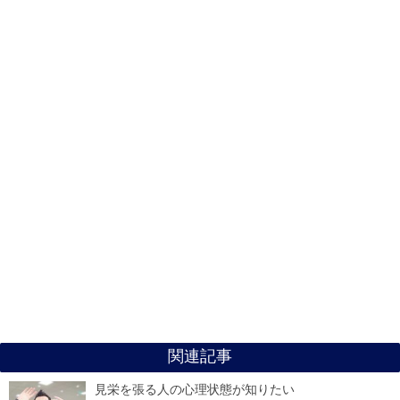
関連記事
見栄を張る人の心理状態が知りたい