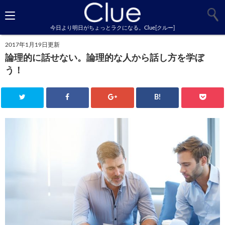
今日より明日がちょっとラクになる。Clue[クルー]
2017年1月19日更新
論理的に話せない。論理的な人から話し方を学ぼ
う！
B!