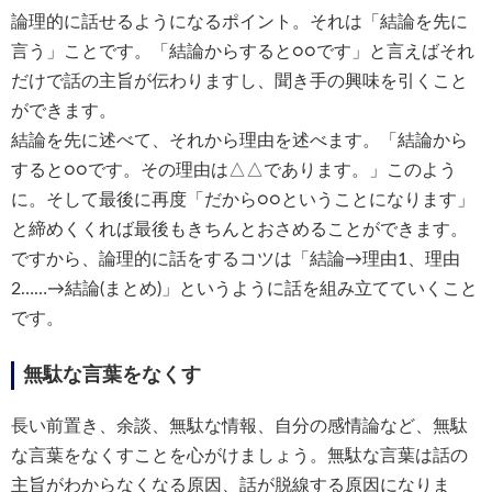
論理的に話せるようになるポイント。それは「結論を先に
言う」ことです。「結論からすると○○です」と言えばそれ
だけで話の主旨が伝わりますし、聞き手の興味を引くこと
ができます。
結論を先に述べて、それから理由を述べます。「結論から
すると○○です。その理由は△△であります。」このよう
に。そして最後に再度「だから○○ということになります」
と締めくくれば最後もきちんとおさめることができます。
ですから、論理的に話をするコツは「結論→理由1、理由
2……→結論(まとめ)」というように話を組み立てていくこと
です。
無駄な言葉をなくす
長い前置き、余談、無駄な情報、自分の感情論など、無駄
な言葉をなくすことを心がけましょう。無駄な言葉は話の
主旨がわからなくなる原因、話が脱線する原因になりま