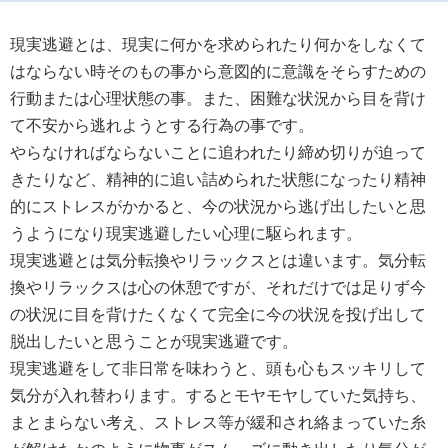
現実逃避とは、現実に何かを求められたり何かをしなくて
はならない時そのもの事から意図的に意識をそらすための
行動または心理状態の事。また、困難な状況から目を背け
て不安から逃れようとする行為の事です。
やらなければならないことに追われたり締め切りが迫って
きたりなど、精神的に追い詰められた状態になったり精神
的にストレスがかかると、今の状況から逃げ出したいと思
うようになり現実逃避したい心理に駆られます。
現実逃避とは気分転換やリラックスとは違います。気分転
換やリラックスは心の休憩ですが、それだけでは足りず今
の状況に目を背けたくなくて完全に今の状況を投げ出して
脱出したいと思うことが現実逃避です。
現実逃避をして非日常を味わうと、頭も心もスッキリして
気分が入れ替わります。するとモヤモヤしていた気持ち、
まとまらない考え、ストレス等が緩和され絡まっていた糸