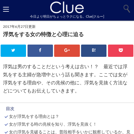
今日より明日がちょっとラクになる。Clue[クルー]
2017年6月27日更新
浮気をする女の特徴と心理に迫る
B!
浮気は男のすることだという考えは古い！？ 最近では浮
気をする主婦が急増中という話も聞きます。ここでは女が
浮気をする理由や、その兆候の他に、浮気を見抜く方法な
どについてもお伝えしていきます。
目次
女が浮気をする理由とは？
女が浮気する時の兆候を知り、浮気を見抜く！
女の浮気を見破ることは、普段相手をいかに観察しているか、見