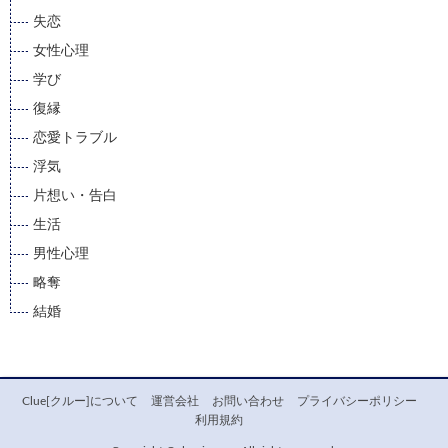
失恋
女性心理
学び
復縁
恋愛トラブル
浮気
片想い・告白
生活
男性心理
略奪
結婚
Clue[クルー]について
運営会社
お問い合わせ
プライバシーポリシー
利用規約