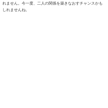
れません。今一度、二人の関係を築きなおすチャンスかも
しれませんね。