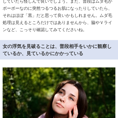
していたら怪しんで良いでしょう。また、普段はムダ毛が
ボーボーなのに突然つるつるお肌になったりしていたら、
それはほぼ「黒」だと思って良いかもしれません。ムダ毛
処理は見えるところだけではありませんから、脇やＶライ
ンなど、こっそり確認してみてくださいね。
女の浮気を見破ることは、普段相手をいかに観察し
ているか、見ているかにかかっている