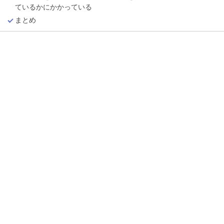
ているかにかかっている
まとめ