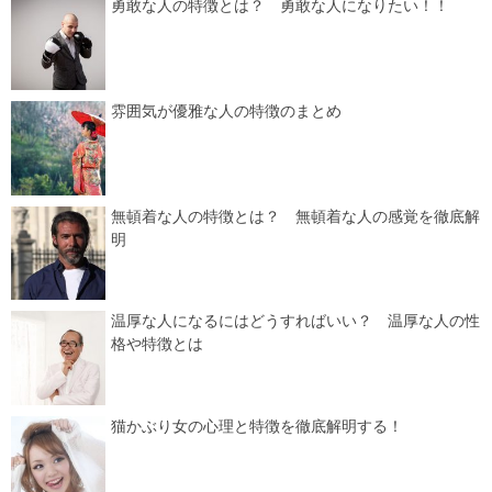
勇敢な人の特徴とは？ 勇敢な人になりたい！！
雰囲気が優雅な人の特徴のまとめ
無頓着な人の特徴とは？ 無頓着な人の感覚を徹底解
明
温厚な人になるにはどうすればいい？ 温厚な人の性
格や特徴とは
猫かぶり女の心理と特徴を徹底解明する！