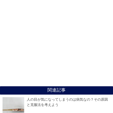
関連記事
人の目が気になってしまうのは病気なの？その原因
と克服法を考えよう