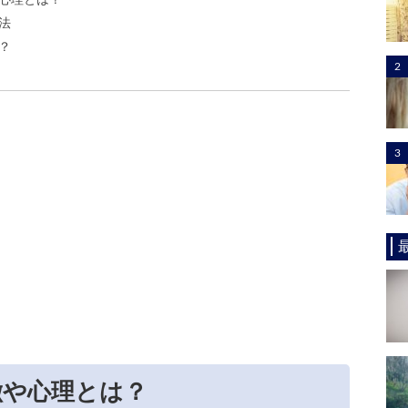
心理とは？
法
？
徴や心理とは？