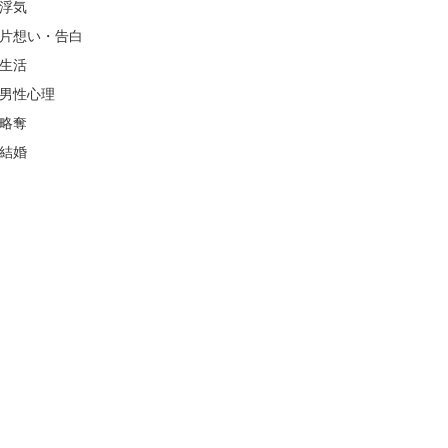
浮気
片想い・告白
生活
男性心理
略奪
結婚