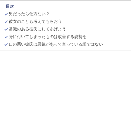
目次
男だったら仕方ない？
彼女のことも考えてもらおう
常識のある彼氏にしてあげよう
身に付いてしまったものは改善する姿勢を
口の悪い彼氏は悪気があって言っている訳ではない