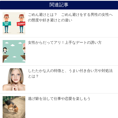
関連記事
ごめん避けとは？ ごめん避けをする男性の女性へ
の態度や好き避けとの違い
女性からだってアリ！上手なデートの誘い方
したたかな人の特徴と、うまい付き合い方や対処法
とは？
逃げ癖を治して仕事や恋愛を楽しもう