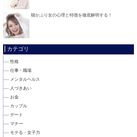
猫かぶり女の心理と特徴を徹底解明する！
カテゴリ
性格
仕事・職場
メンタルヘルス
人づきあい
お金
カップル
デート
マナー
モテる・女子力