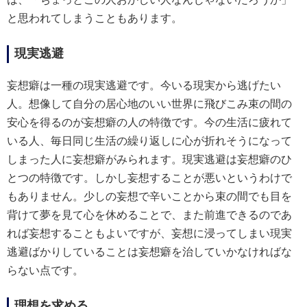
は、「ちょっとこの人おかしい人なんじゃないだろうか」
と思われてしまうこともあります。
現実逃避
妄想癖は一種の現実逃避です。今いる現実から逃げたい
人。想像して自分の居心地のいい世界に飛びこみ束の間の
安心を得るのが妄想癖の人の特徴です。今の生活に疲れて
いる人、毎日同じ生活の繰り返しに心が折れそうになって
しまった人に妄想癖がみられます。現実逃避は妄想癖のひ
とつの特徴です。しかし妄想することが悪いというわけで
もありません。少しの妄想で辛いことから束の間でも目を
背けて夢を見て心を休めることで、また前進できるのであ
れば妄想することもよいですが、妄想に浸ってしまい現実
逃避ばかりしていることは妄想癖を治していかなければな
らない点です。
理想を求める