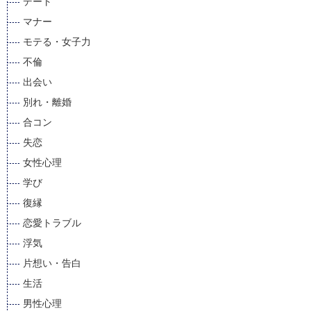
デート
マナー
モテる・女子力
不倫
出会い
別れ・離婚
合コン
失恋
女性心理
学び
復縁
恋愛トラブル
浮気
片想い・告白
生活
男性心理