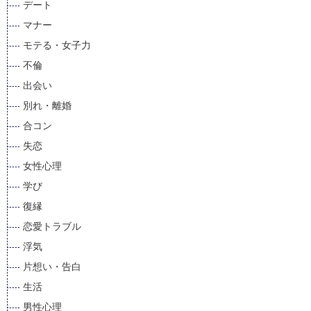
デート
マナー
モテる・女子力
不倫
出会い
別れ・離婚
合コン
失恋
女性心理
学び
復縁
恋愛トラブル
浮気
片想い・告白
生活
男性心理