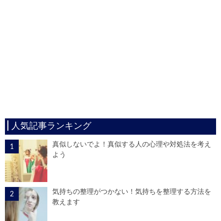
人気記事ランキング
真似しないでよ！真似する人の心理や対処法を考え
よう
気持ちの整理がつかない！気持ちを整理する方法を
教えます