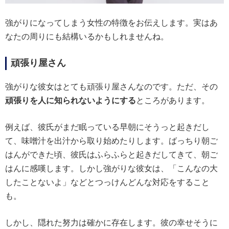
強がりになってしまう女性の特徴をお伝えします。実はあ
なたの周りにも結構いるかもしれませんね。
頑張り屋さん
強がりな彼女はとても頑張り屋さんなのです。ただ、その
頑張りを人に知られないようにする
ところがあります。
例えば、彼氏がまだ眠っている早朝にそうっと起きだし
て、味噌汁を出汁から取り始めたりします。ばっちり朝ご
はんができた頃、彼氏はふらふらと起きだしてきて、朝ご
はんに感嘆します。しかし強がりな彼女は、「こんなの大
したことないよ」などとつっけんどんな対応をすること
も。
しかし、隠れた努力は確かに存在します。彼の幸せそうに