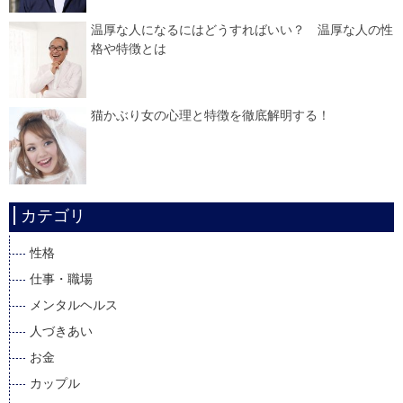
温厚な人になるにはどうすればいい？ 温厚な人の性
格や特徴とは
猫かぶり女の心理と特徴を徹底解明する！
カテゴリ
性格
仕事・職場
メンタルヘルス
人づきあい
お金
カップル