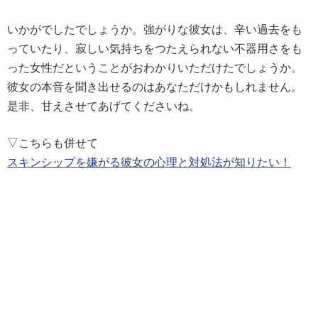
いかがでしたでしょうか。強がりな彼女は、辛い過去をも
っていたり、寂しい気持ちをつたえられない不器用さをも
った女性だということがおわかりいただけたでしょうか。
彼女の本音を聞き出せるのはあなただけかもしれません。
是非、甘えさせてあげてくださいね。
▽こちらも併せて
スキンシップを嫌がる彼女の心理と対処法が知りたい！