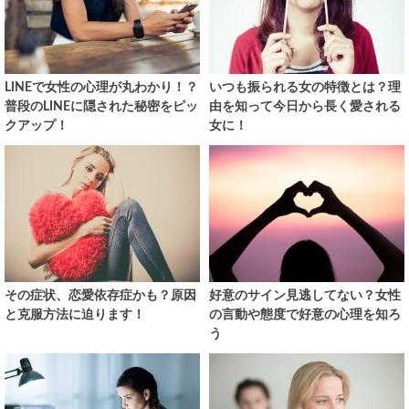
LINEで女性の心理が丸わかり！？
いつも振られる女の特徴とは？理
普段のLINEに隠された秘密をピッ
由を知って今日から長く愛される
クアップ！
女に！
その症状、恋愛依存症かも？原因
好意のサイン見逃してない？女性
と克服方法に迫ります！
の言動や態度で好意の心理を知ろ
う