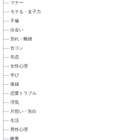
マナー
モテる・女子力
不倫
出会い
別れ・離婚
合コン
失恋
女性心理
学び
復縁
恋愛トラブル
浮気
片想い・告白
生活
男性心理
略奪