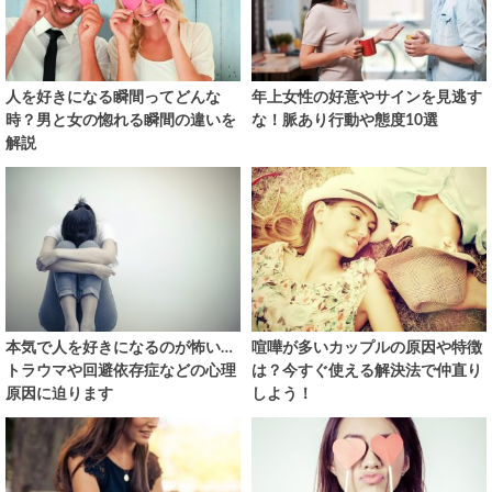
人を好きになる瞬間ってどんな
年上女性の好意やサインを見逃す
時？男と女の惚れる瞬間の違いを
な！脈あり行動や態度10選
解説
本気で人を好きになるのが怖い…
喧嘩が多いカップルの原因や特徴
トラウマや回避依存症などの心理
は？今すぐ使える解決法で仲直り
原因に迫ります
しよう！