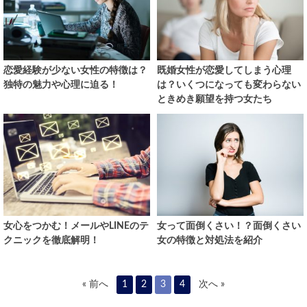
恋愛経験が少ない女性の特徴は？
既婚女性が恋愛してしまう心理
独特の魅力や心理に迫る！
は？いくつになっても変わらない
ときめき願望を持つ女たち
女心をつかむ！メールやLINEのテ
女って面倒くさい！？面倒くさい
クニックを徹底解明！
女の特徴と対処法を紹介
« 前へ
1
2
3
4
次へ »