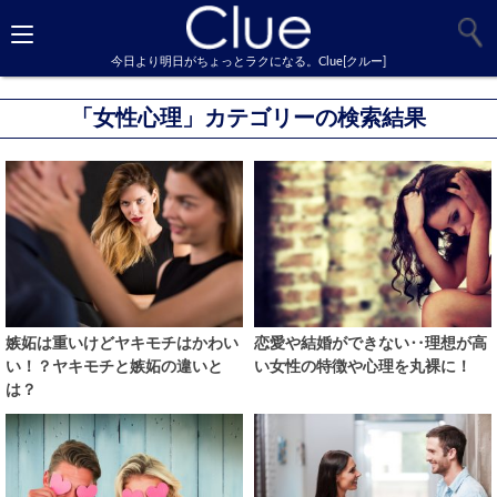
今日より明日がちょっとラクになる。Clue[クルー]
「女性心理」カテゴリーの検索結果
嫉妬は重いけどヤキモチはかわい
恋愛や結婚ができない‥理想が高
い！？ヤキモチと嫉妬の違いと
い女性の特徴や心理を丸裸に！
は？