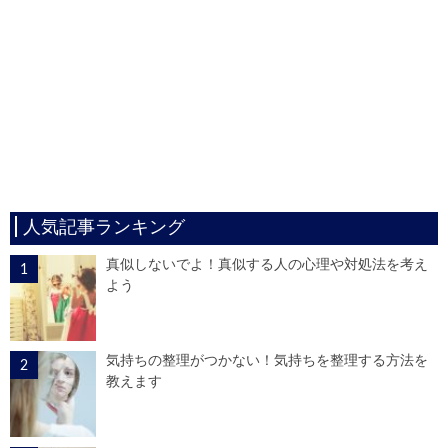
人気記事ランキング
真似しないでよ！真似する人の心理や対処法を考え
よう
気持ちの整理がつかない！気持ちを整理する方法を
教えます