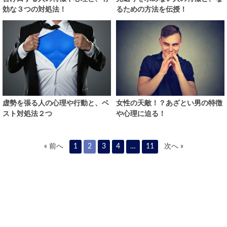
効な３つの対処法！
るための方法を伝授！
虚勢を張る人の心理や行動と、ベ
女性の天敵！？あざとい男の特徴
スト対処法２つ
や心理に迫る！
« 前へ
1
2
3
4
…
11
次へ »